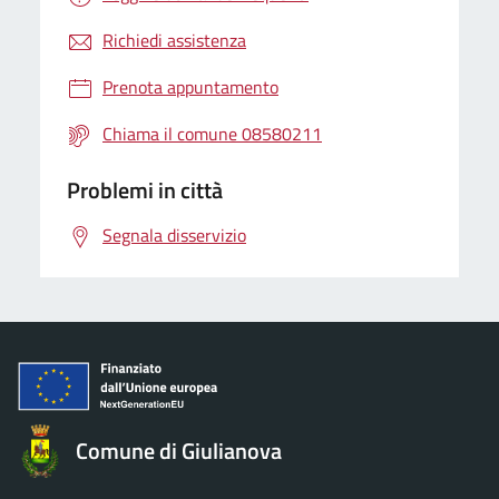
Richiedi assistenza
Prenota appuntamento
Chiama il comune 08580211
Problemi in città
Segnala disservizio
Comune di Giulianova