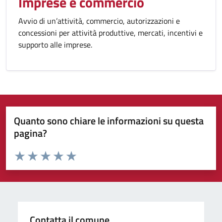
Imprese e commercio
Avvio di un’attività, commercio, autorizzazioni e
concessioni per attività produttive, mercati, incentivi e
supporto alle imprese.
Quanto sono chiare le informazioni su questa
pagina?
Valuta da 1 a 5 stelle la pagina
Valuta 1 stelle su 5
Valuta 2 stelle su 5
Valuta 3 stelle su 5
Valuta 4 stelle su 5
Valuta 5 stelle su 5
Contatta il comune