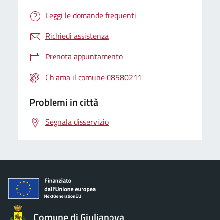
Leggi le domande frequenti
Richiedi assistenza
Prenota appuntamento
Chiama il comune 08580211
Problemi in città
Segnala disservizio
Comune di Giulianova