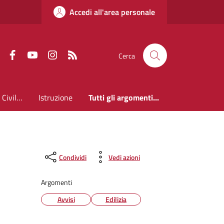
Accedi all'area personale
Faceboook
Youtube
Instagram
RSS
Cerca
Anagrafe Stato Civile ed Elettorale
Istruzione
Tutti gli argomenti...
Condividi
Vedi azioni
Argomenti
Avvisi
Edilizia