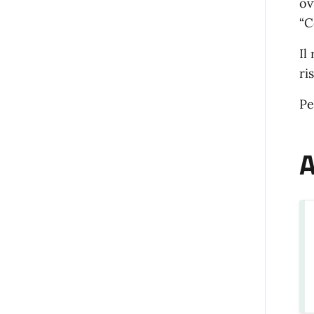
ov
“C
Il
ri
Pe
A