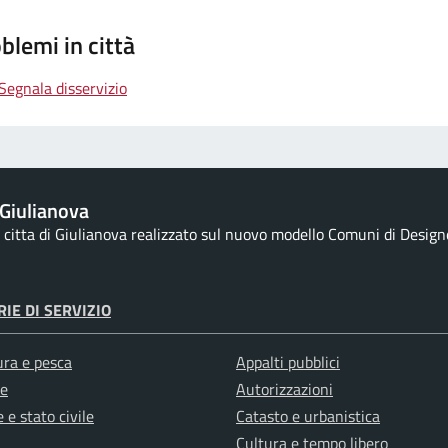
blemi in città
Segnala disservizio
Giulianova
la citta di Giulianova realizzato sul nuovo modello Comuni di Designe
IE DI SERVIZIO
ura e pesca
Appalti pubblici
e
Autorizzazioni
 e stato civile
Catasto e urbanistica
Cultura e tempo libero