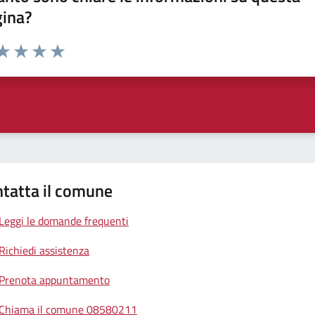
gina?
da 1 a 5 stelle la pagina
a 1 stelle su 5
aluta 2 stelle su 5
Valuta 3 stelle su 5
Valuta 4 stelle su 5
Valuta 5 stelle su 5
tatta il comune
Leggi le domande frequenti
Richiedi assistenza
Prenota appuntamento
Chiama il comune 08580211