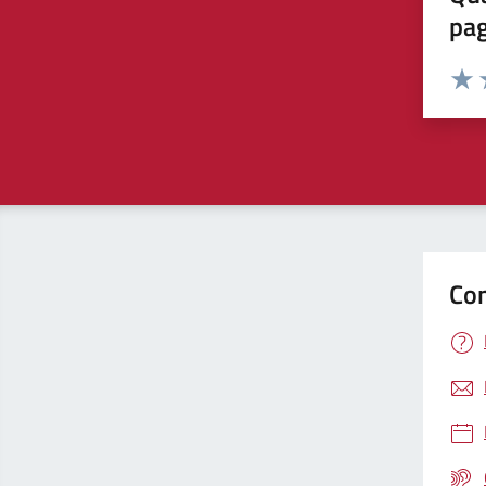
pa
Valuta 
Valut
V
Con