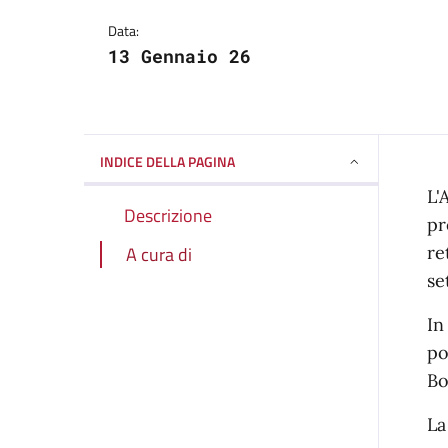
Dettagli della notizi
Data:
13 Gennaio 26
INDICE DELLA PAGINA
L'
Descrizione
pr
A cura di
re
se
In
po
Bo
La