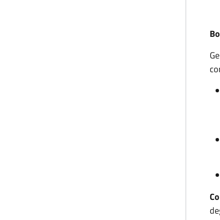
Bo
Ge
co
Co
de