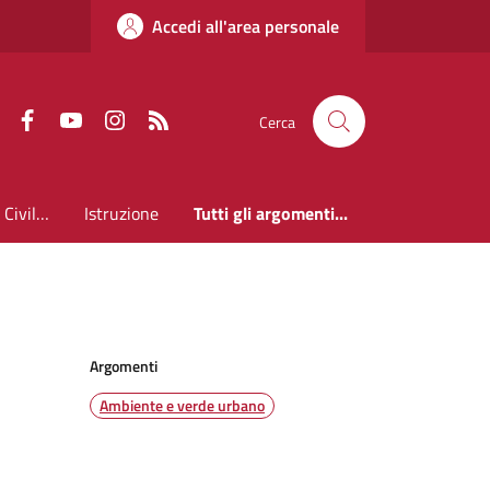
Accedi all'area personale
Faceboook
Youtube
Instagram
RSS
Cerca
Anagrafe Stato Civile ed Elettorale
Istruzione
Tutti gli argomenti...
Argomenti
Ambiente e verde urbano