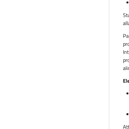
St
all
Pa
pr
In
pr
al
El
At