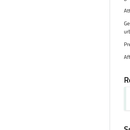
Att
Ge
ur
Pr
Af
R
S