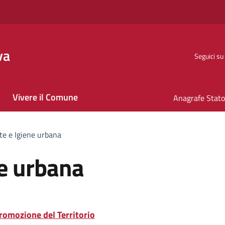
va
Seguici su
Vivere il Comune
e e Igiene urbana
e urbana
Promozione del Territorio